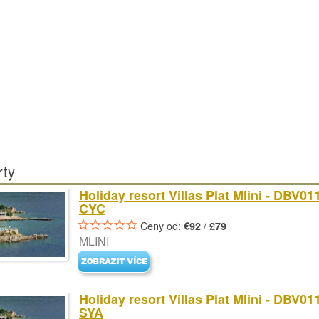
rty
Holiday resort Villas Plat Mlini - DBV01
CYC
Ceny od:
/
€92
£79
MLINI
Holiday resort Villas Plat Mlini - DBV01
SYA