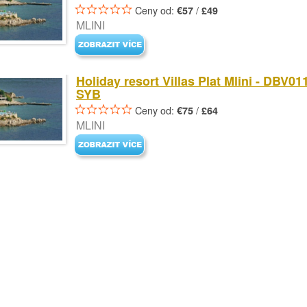
Ceny od:
/
€57
£49
MLINI
Holiday resort Villas Plat Mlini - DBV01
SYB
Ceny od:
/
€75
£64
MLINI