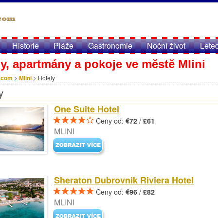
Historie
Pláže
Gastronomie
Noční život
Lete
y, apartmány a pokoje ve městě Mlini
.com
>
Mlini
>
Hotely
y
One Suite Hotel
Ceny od:
/
€72
£61
MLINI
Sheraton Dubrovnik Riviera Hotel
Ceny od:
/
€96
£82
MLINI