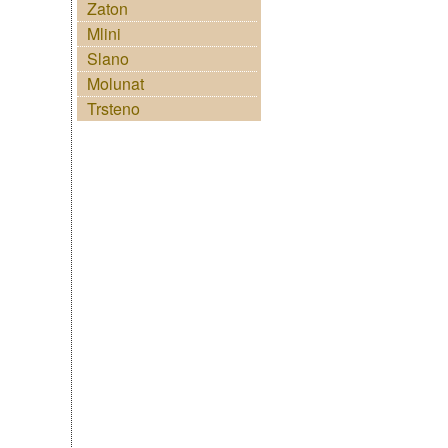
Zaton
Mlini
Slano
Molunat
Trsteno