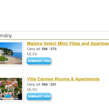
tmány
Maistra Select Mlini Villas and Apartme
Ceny od:
/
€86
£73
MLINI
Villa Carmen Rooms & Apartments
Ceny od:
/
€60
£51
MLINI