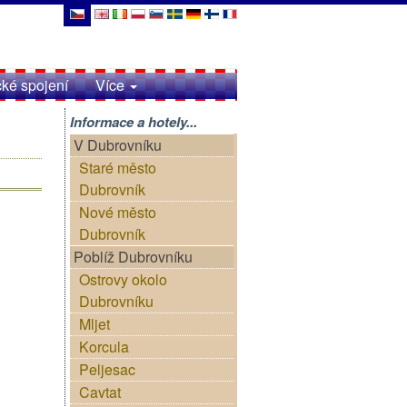
cké spojení
Více
Informace a hotely...
V Dubrovníku
Staré město
Dubrovník
Nové město
Dubrovník
Poblíž Dubrovníku
Ostrovy okolo
Dubrovníku
Mljet
Korcula
Peljesac
Cavtat